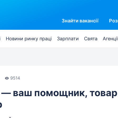
Знайти
вакансії
Роз
і
Новини ринку праці
Зарплати
Свята
Агенці
9514
 — ваш помощник, товар
р