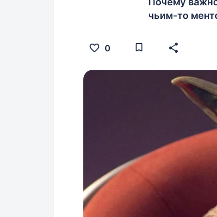
Почему важно 
чьим-то мент
0