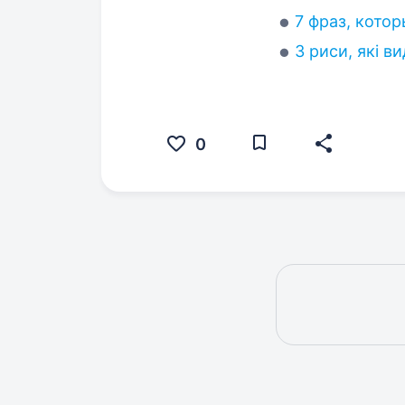
7 фраз, кото
3 риси, які в
0