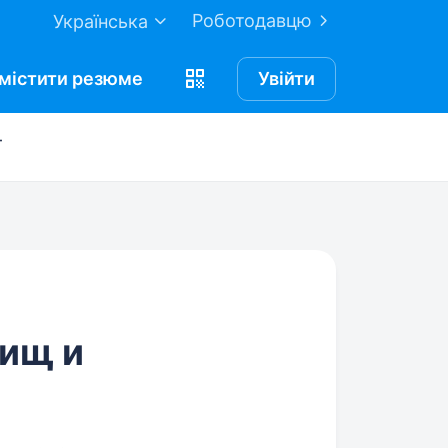
Роботодавцю
Українська
містити
резюме
Увійти
ї
ищ и