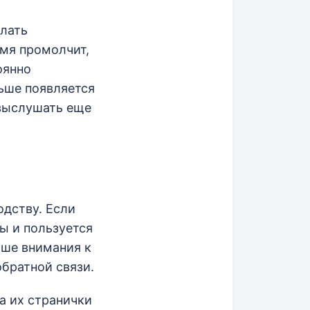
елать
емя промолчит,
оянно
ьше появляется
 выслушать еще
дству. Если
ы и пользуется
ьше внимания к
братной связи.
а их странички