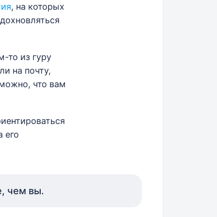
тия
, на которых
вдохновляться
-то из гуру
и на почту,
зможно, что вам
риентироваться
а его
, чем вы.