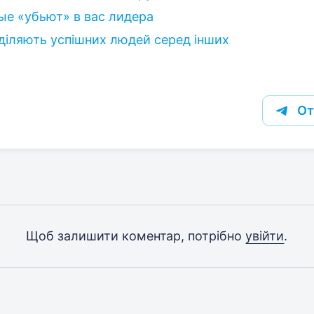
рые «убьют» в вас лидера
иділяють успішних людей серед інших
От
Щоб залишити коментар, потрібно
увійти
.