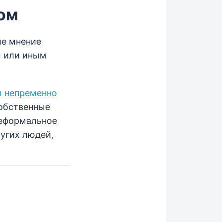
ком
ше мнение
м или иным
ы непременно
собственные
неформальное
ругих людей,