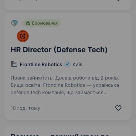
препаратів по всій Україні. «Ветсинтез» —
це бренд із 20-річною історією…
Бронювання
HR Director (Defense Tech)
Frontline Robotics
Київ
Повна зайнятість. Досвід роботи від 2 років.
Вища освіта. Frontline Robotics — українська
defence tech компанія, що займається
розробкою та виробництвом роботизованих
систем для Сил безпеки та оборони України.
10 год. тому
Наша місія — створити інтегровану
роботизовану екосистему для…