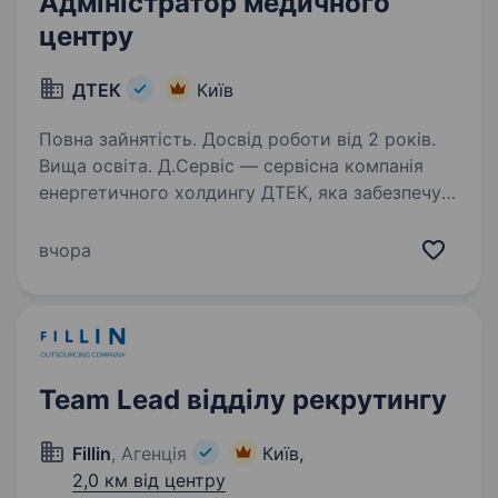
Адміністратор медичного
центру
ДТЕК
Київ
Повна зайнятість. Досвід роботи від 2 років.
Вища освіта. Д.Сервіс — сервісна компанія
енергетичного холдингу ДТЕК, яка забезпечує
надійну операційну підтримку бізнесам групи.
Наша мета — бути надійним партнером для
вчора
операційних компаній холдингу, підтримуючи
їхній розвиток…
Team Lead відділу рекрутингу
Fillin
, Агенція
Київ,
2,0 км від центру