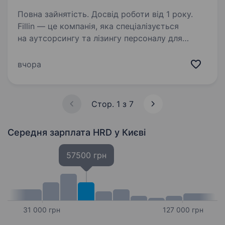
Повна зайнятість. Досвід роботи від 1 року.
Fillin — це компанія, яка спеціалізується
на аутсорсингу та лізингу персоналу для
виробництва, FMCG, логістики та рітейлу.
Ми маємо вже більше ніж 10 років досвіду
вчора
з надання послуг аутсорсингу персоналу.
Посилання…
Стор. 1 з 7
Середня зарплата HRD
у Києві
57500 грн
31 000 грн
127 000 грн