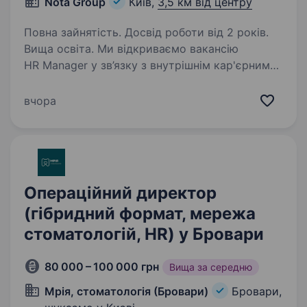
Nota Group
Київ,
3,5 км від центру
Повна зайнятість. Досвід роботи від 2 років.
Вища освіта. Ми відкриваємо вакансію
HR Manager у зв’язку з внутрішнім кар'єрним
переходом нашої колеги до іншої компанії
Холдингу та шукаємо третього HRа у команду.
вчора
Якщо вам подобається працювати із сильними
професійними вакансіями,…
Операційний директор
(гібридний формат, мережа
стоматологій, HR) у Бровари
80 000 – 100 000 грн
Вища за середню
Мрія, стоматологія (Бровари)
Бровари,