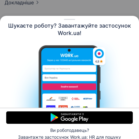
Докладніше
Шукаєте роботу? Завантажуйте застосунок
Work.ua!
Українська
Ресурси
Контакти
Про нас
Кар’єра
Новини Work.ua
Допомога
Умови використання
Роботодавцю
Ви роботодавець?
© 2006–2026 Work.ua. Сервіс пошуку роботи №1 в
Завантажте застосунок Work.ua: HR
для пошуку