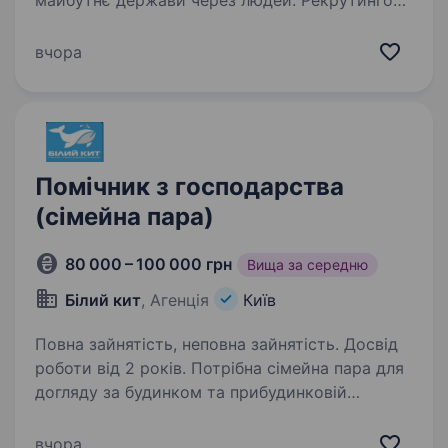
майбутнє держави через людей. Рекрутингова
функція екосистеми Мінцифри — це не просто
підбір персоналу, а стратегічна місія залучення
вчора
А-гравців, які щодня створюють цифрові
сервіси для мільйонів…
Помічник з господарства
(сімейна пара)
80 000 – 100 000 грн
Вища за середню
Білий кит
, Агенція
Київ
Повна зайнятість, неповна зайнятість. Досвід
роботи від 2 років. Потрібна сімейна пара для
догляду за будинком та прибудинковій
території Місце роботи — Київська обл.
(не Київ) Графік — вахта або з постійним
вчора