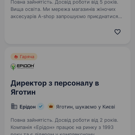
Повна зайнятість. Досвід роботи від 5 років.
Вища освіта. Ми мережа магазинів жіночих
аксесуарів A-shop запрошуємо приєднатися
до команди HR Partner (з акцентом
на розвиток талантів та комунікацію) Наш
стильний простір сьогодні це: 250 молодих
та амбіційних співробітників…
Гаряча
Директор з персоналу в
Яготин
Ерідон
Яготин, шукаємо у Києві
Повна зайнятість. Досвід роботи від 2 років.
Компанія «Ерідон» працює на ринку з 1993
року та є лідером у комплексному