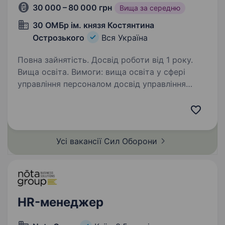
30 000 – 80 000 грн
Вища за середню
30 ОМБр ім. князя Костянтина
Острозького
Вся Україна
Повна зайнятість. Досвід роботи від 1 року.
Вища освіта. Вимоги: вища освіта у сфері
управління персоналом досвід управління
командою, впровадження процесів досвід
роботи у сфері кадрового адміністрування,
управління персоналом знання вимог статутів,
наказів…
Усі вакансії Сил
Оборони
HR-менеджер