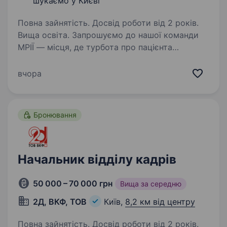
шукаємо у Києві
Повна зайнятість. Досвід роботи від 2 років.
Вища освіта. Запрошуємо до нашої команди
МРІЇ — місця, де турбота про пацієнта
починається з уваги до деталей,
професіоналізму та командної роботи. Хто ми?
вчора
Стоматологія «МРІЯ» (м. Бровари) вже 28
років допомагає родинам дбати…
Бронювання
Начальник відділу кадрів
50 000 – 70 000 грн
Вища за середню
2Д, ВКФ, ТОВ
Київ,
8,2 км від центру
Повна зайнятість. Досвід роботи від 2 років.