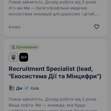
Повна зайнятість. Досвід роботи від 5 років.
Хто ми Ми — багатопрофільна медична
екосистема інновацій для дорослих і дітей,
яка працює з 1997 року. Сьогодні це: 1800+
співробітників 80+ медичних напрямків
вчора
мережа клінік у Києві та області власні
лабораторії…
Бронювання
Recruitment Specialist (lead,
"Екосистема Дії та Мінцифри")
Дія
Київ
Повна зайнятість. Досвід роботи від 2 років.
Вища освіта. Ми — команда, яка будує