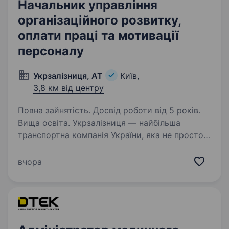
Начальник управління
організаційного розвитку,
оплати праці та мотивації
персоналу
Укрзалізниця, АТ
Київ,
3,8 км від центру
Повна зайнятість. Досвід роботи від 5 років.
Вища освіта. Укрзалізниця — найбільша
транспортна компанія України, яка не просто
керує перевезеннями, а формує нове
покоління лідерів залізничної індустрії. Наші
вчора
амбіції високі: модернізуємо рухомий склад,
інтегруємо інфраструктуру…