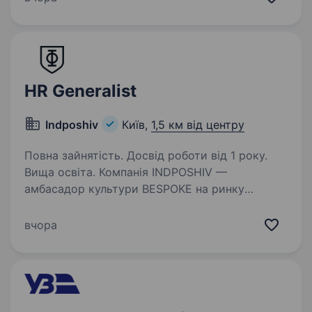
проживанням, нормований робочий день.
Оплата 80000грн — 100000грн…
HR Generalist
Indposhiv
Київ,
1,5 км від центру
Повна зайнятість. Досвід роботи від 1 року.
Вища освіта. Компанія INDPOSHIV —
амбасадор культури BESPOKE на ринку
України та лідер у сегменті класичних
BESPOKE костюмів. Вже понад 17 років
вчора
ми розвиваємо культуру бездоганного
чоловічого стилю та створюємо класичний
гардероб…