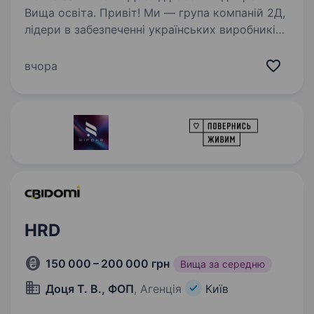
Вища освіта. Привіт! Ми — група компаній 2Д,
лідери в забезпеченні українських виробників
металопластикових конструкцій якісними
комплектуючими, фурнітурою, склопакетами
вчора
та обладнанням. Наша сила — це не лише
широкий асортимент…
HRD
150 000 – 200 000 грн
Вища за середню
Доця Т. В., ФОП
, Агенція
Київ