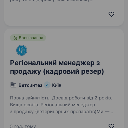
забезпеченні сільськогосподарських
підприємств України. Ми пропонуємо широкий
асортимент продукції провідних світових
брендів: насіння польових…
Бронювання
Регіональний менеджер з
продажу (кадровий резер)
Ветсинтез
Київ
Повна зайнятість. Досвід роботи від 2 років.
Вища освіта. Регіональний менеджер
з продажу (ветеринарних препаратів)Ми —
велика ветеринарна компанія, що займається
виробництвом і продажем ветеринарних
5 год. тому