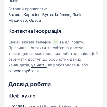
Львів
Готовий працювати:
Затока, Кароліно-Бугаз, Коблеве, Львів,
Мукачево, Одеса
Контактна інформація
Шукач вказав телефон
та ел. пошту.
Прізвище, контакти та світлина доступні
тільки для зареєстрованих роботодавців. Щоб
отримати доступ до особистих даних
кандидатів,
увійдіть
як роботодавець або
зареєструйтеся
.
Досвід роботи
Шеф-кухар
з 01.1991 по нині
(35 років 8 місяців)