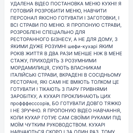
УДАЛЕНА ВІДЕО ПОСТАНОВКА МЕНЮ КУХНІ! Я
ГОТОВИЙ РОЗРОБИТИ МЕНЮ, НАВЧИТИ
ПЕРСОНАЛ ЯКІСНО ГОТУВАТИ І ЗАГОТОВКИ, І
ВСІ СТРАВИ ПО МЕНЮ. Я ПРОПОНУЮ СТРАВИ,
РОЗРОБЛЕНІ СПЕЦІАЛЬНО ДЛЯ
РЕСТОРАННОГО БІЗНЕСУ, А НЕ ДЛЯ ДОМУ, З
ЯКИМИ ДУЖЕ РОЗУМНІ шефи-кухарі ЯКИМ
РОКІВ ЖИТТЯ В ДВА РАЗИ МЕНШЕ НІЖ В МЕНЕ
СТАЖУ, ПРИХОДЯТЬ З РОЗУМНИМИ
МОРДАМИЛИЦЯ, СУЮТЬ ВЛАСНИКАМ
ІТАЛІЙСЬКІ СТРАВИ, ВКРАДЕНІ В СОСІДНЬОМУ
РЕСТОРАНІ, ЯКІ САМІ НЕ ВМІЮТЬ ТОЛКОМ ЦЕ
ГОТУВАТИ І ТІКАЮТЬ З ПАРУ ГРИВНЯМИ
ЗАРОБІТКУ, А КУХАРІ ПРОКЛИНАЮТЬ ЦИХ
профффесссорів, БО ГОТУВАТИ ДОВГО ТЯЖКО
І НЕ ЗРУЧНО. Я ПРОПОНУЮ ВІДЕО НАВЧАННЯ,
КОЛИ КУХАР ГОТУЄ САМ СВОЇМИ РУКАМИ ПІД
МОЇМ ЧУТКИМ РУКОВОДСТВОМ. КУХАРІ
НАВЧАЮТЬСЯ СКОРО І ЗА ОДИН РАЗ, ТОМУ