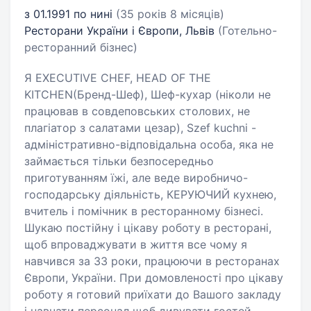
з 01.1991 по нині
(35 років 8 місяців)
Ресторани України і Європи, Львів
(Готельно-
ресторанний бізнес)
Я EXECUTIVE CHEF, HEAD OF THE
KITCHEN(Бренд-Шеф), Шеф-кухар (ніколи не
працював в совдеповських столових, не
плагіатор з салатами цезар), Szef kuchni -
адміністративно-відповідальна особа, яка не
займається тільки безпосередньо
приготуванням їжі, але веде виробничо-
господарську діяльність, КЕРУЮЧИЙ кухнею,
вчитель і помічник в ресторанному бізнесі.
Шукаю постійну і цікаву роботу в ресторані,
щоб впроваджувати в життя все чому я
навчився за 33 роки, працюючи в ресторанах
Європи, України. При домовленості про цікаву
роботу я готовий приїхати до Вашого закладу