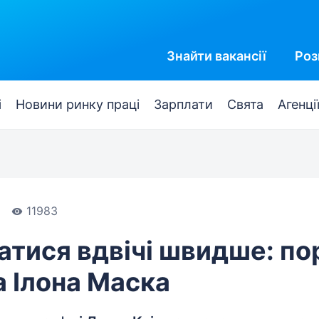
Знайти
вакансії
Роз
і
Новини ринку праці
Зарплати
Свята
Агенці
11983
атися вдвічі швидше: по
 Ілона Маска