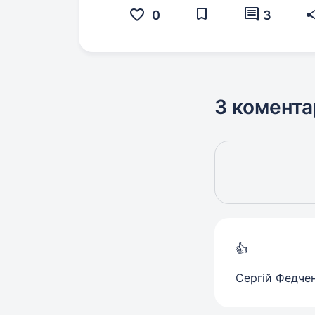
0
3
3 комента
👍
Сергій Федче