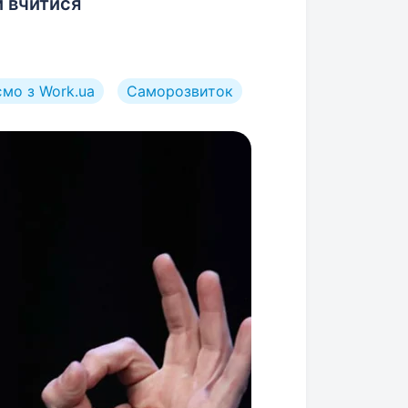
и вчитися
мо з Work.ua
Саморозвиток