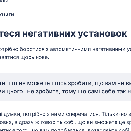
лій.
 книги
.
теся негативних установок
потрібно боротися з автоматичними негативними у
аватися щось нове.
е, що не можете щось зробити, що вам не в
и цього і не зробите, тому що самі себе так
 думки, потрібно з ними сперечатися. Тільки-но з
овка, відразу ж говоріть собі, що ви зможете це з
итися того, що вам подобається, дозволяйте соб