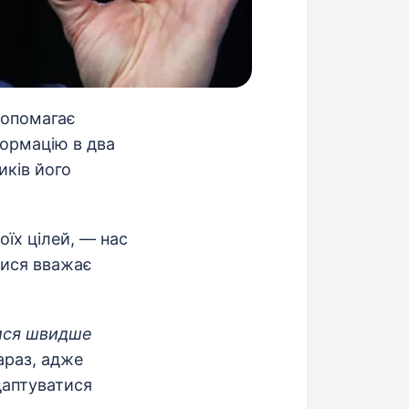
допомагає
формацію в два
иків його
їх цілей, — нас
тися вважає
чися швидше
араз, адже
даптуватися