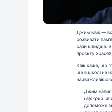
Джим Квік — все
розвивати пам’
рази швидше. Ві
проєкту SpaceX
Квік каже, що г
ще в школі не н
найважливішою 
Джим напис
і відкрий с
допоможе зд