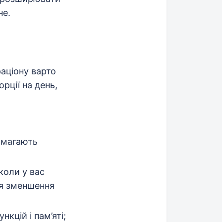
не.
раціону варто
рції на день,
омагають
коли у вас
для зменшення
кцій і пам’яті;