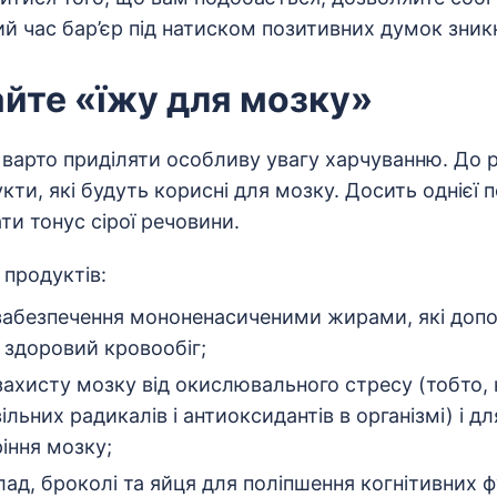
ий час бар’єр під натиском позитивних думок зник
йте «їжу для мозку»
 варто приділяти особливу увагу харчуванню. До 
ти, які будуть корисні для мозку. Досить однієї по
и тонус сірої речовини.
 продуктів:
забезпечення мононенасиченими жирами, які доп
 здоровий кровообіг;
захисту мозку від окислювального стресу (тобто, 
ільних радикалів і антиоксидантів в організмі) і 
ріння мозку;
д, броколі та яйця для поліпшення когнітивних фун