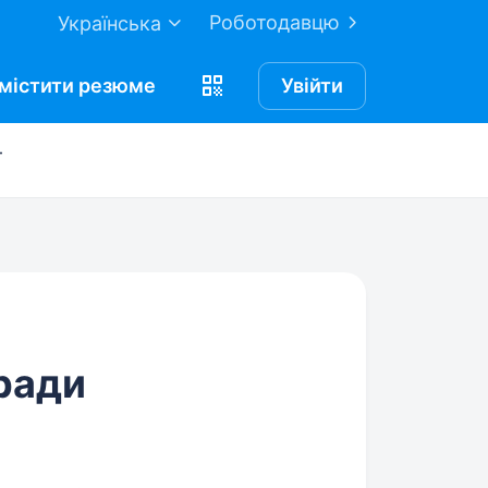
Роботодавцю
Українська
містити
резюме
Увійти
ї
ради