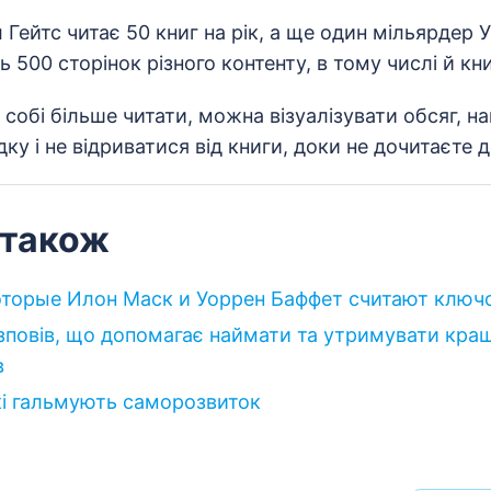
 Гейтс читає 50 книг на рік, а ще один мільярдер
ь 500 сторінок різного контенту, в тому числі й кни
обі більше читати, можна візуалізувати обсяг, н
ку і не відриватися від книги, доки не дочитаєте до
 також
оторые Илон Маск и Уоррен Баффет считают ключ
озповів, що допомагає наймати та утримувати кра
в
кі гальмують саморозвиток