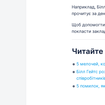
Наприклад, Білл
прочитує за ден
Щоб допомогти с
покласти заклад
Читайте
5 мелочей, к
Білл Гейтс р
співробітникі
5 помилок, я