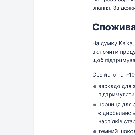
знання. За деяк
Спожива
На думку Квіка,
включити продук
щоб підтримуват
Ось його топ-10
авокадо для 
підтримувати
чорниця для 
є дисбаланс в
наслідків ста
темний шокола