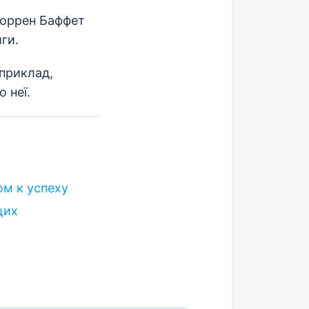
 Уоррен Баффет
ги.
априклад,
 неї.
ом к успеху
щих