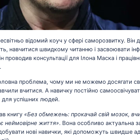
світньо відомий коуч у сфері саморозвитку. Він 
ять, навчитися швидкому читанню і засвоювати ін
н проводив консультації для Ілона Маска і працівн
.
оловна проблема, чому ми не можемо досягати сво
авчили вчитися. А навичку постійно самоосвічува
для успішних людей.
ав книгу
«Без обмежень: прокачай свій мозок, в
воє неймовірне життя»
. Вона особливо актуальна з
обувати нові навички, які допоможуть швидше а