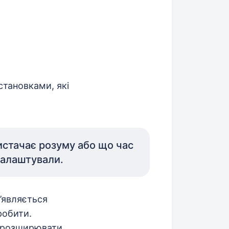
становками, які
истачає розуму або що час
 налаштували.
’являється
робити.
і розширювати