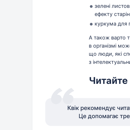
зелені листов
ефекту старін
куркума для 
А також варто т
в організмі мож
що люди, які с
з інтелектуаль
Читайте
Квік рекомендує чита
Це допомагає тре