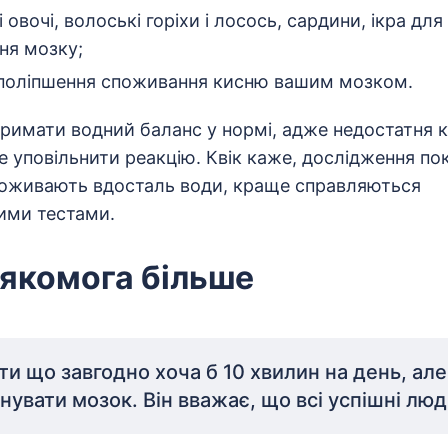
і овочі, волоські горіхи і лосось, сардини, ікра дл
ня мозку;
поліпшення споживання кисню вашим мозком.
римати водний баланс у нормі, адже недостатня к
е уповільнити реакцію. Квік каже, дослідження по
поживають вдосталь води, краще справляються
ними тестами.
 якомога більше
ти що завгодно хоча б 10 хвилин на день, але
нувати мозок. Він вважає, що всі успішні люд