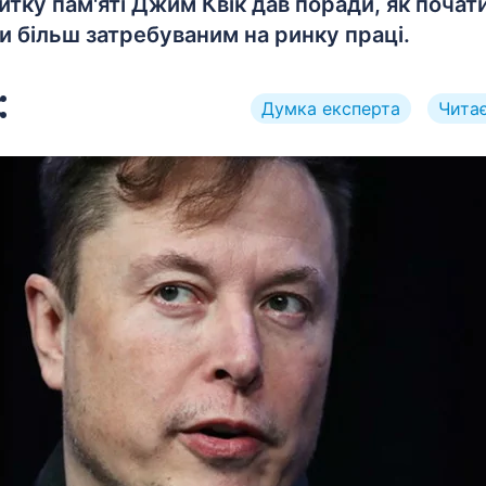
итку пам'яті Джим Квік дав поради, як почат
и більш затребуваним на ринку праці.
Думка експерта
Читає