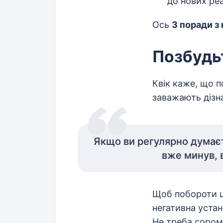
до нових реа
Ось
3 поради з
Позбудь
Квік каже, що 
заважають дізн
Якщо ви регулярно думаєт
вже минув, в
Щоб побороти ці
негативна устан
Не треба сором