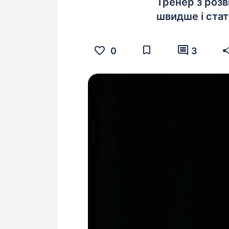
Тренер з розв
швидше і стат
0
3