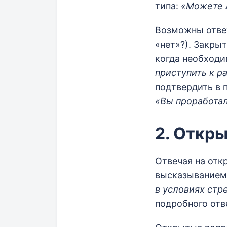
типа:
«Можете л
Возможны ответы
«нет»?). Закры
когда необходи
приступить к р
подтвердить в 
«Вы проработал
2. Откр
Отвечая на отк
высказыванием,
в условиях стр
подробного отв