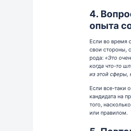
4. Вопр
опыта с
Если во время 
свои стороны, 
рода:
«Это очен
когда
что-то
шло
из этой сферы,
Если
все-таки
о
кандидата на п
того, наскольк
или правилом.