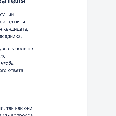
кателя
етании
ой техники
я кандидата,
еседника.
 узнать больше
са,
 чтобы
ого ответа
, так как они
тиль вопросов