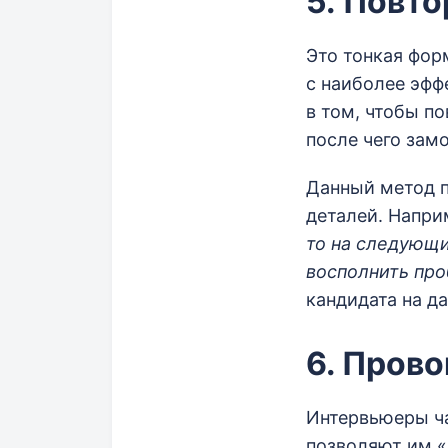
5. Повт
Это тонкая фор
с наиболее эфф
в том, чтобы п
после чего зам
Данный метод п
деталей. Напри
то на следующи
восполнить про
кандидата на да
6. Пров
Интервьюеры ча
позволяют им «