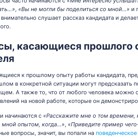
осы часто начинаются с
«Мне интересно услышат
ать…»
,
«Вы не могли бы поделиться со мной…»
и 
 внимательно слушает рассказ кандидата и делае
ого.
осы, касающиеся прошлого 
еля
ящиеся к прошлому опыту работы кандидата, пре
шлом в конкретной ситуации могут предсказать п
ущем. А также то, что от любого человека можно
влений на новой работе, которые он демонстриро
ни начинаются с
«Расскажите мне о том времени, 
 мной опытом, когда…»
,
«Приведите пример
чего
ые вопросы, значит, вы попали на
поведенческое