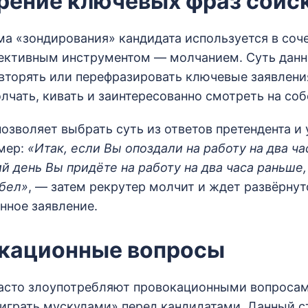
орение ключевых фраз соис
ма «зондирования» кандидата используется в соч
ективным инструментом — молчанием. Суть данн
овторять или перефразировать ключевые заявлени
олчать, кивать и заинтересованно смотреть на соб
озволяет выбрать суть из ответов претендента и
мер:
«Итак, если Вы опоздали на работу на два ча
й день Вы придёте на работу на два часа раньше,
бел»
, — затем рекрутер молчит и ждет развёрнут
нное заявление.
окационные вопросы
сто злоупотребляют провокационными вопросами
играть мускулами» перед кандидатами. Данный с