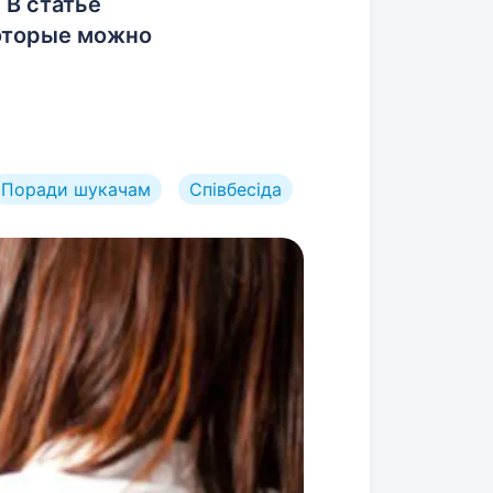
 В статье
которые можно
Поради шукачам
Співбесіда