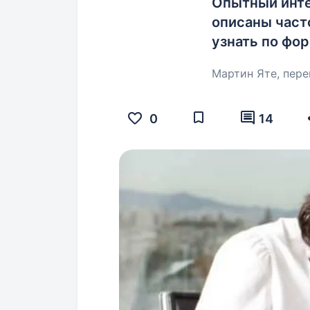
Опытный инте
описаны част
узнать по фор
Мартин Яте, пере
0
14