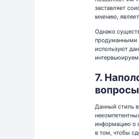
заставляет сои
мнению, являет
Однако сущест
продуманными 
используют дан
интервьюируемо
7. Напо
вопросы
Данный стиль в
некомпетентных
информацию о с
в том, чтобы с