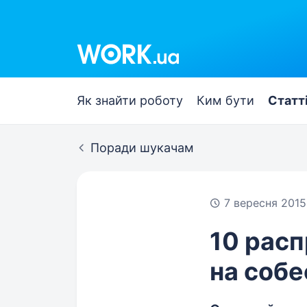
Work.ua
Як знайти роботу
Ким бути
Статт
Поради шукачам
7 вересня 2015
10 рас
на соб