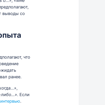
ь о…»
,
«Мне
предполагают,
т выводы со
опыта
дполагают, что
оведение
 ожидать
вал ранее.
когда…»
,
-либо
…»
. Если
 интервью
.