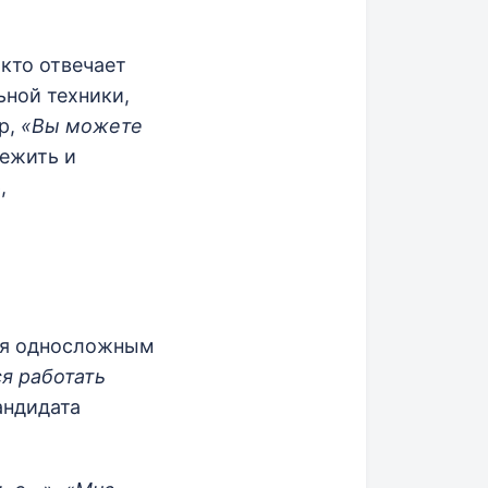
 кто отвечает
ьной техники,
р,
«Вы можете
вежить и
,
ься односложным
я работать
андидата