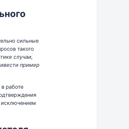
ьного
тельно сильные
росов такого
тике случаи,
ривести пример
в работе
подтверждения
н исключением