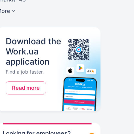
More
Download the
Work.ua
application
Find a job faster.
Read more
Looking for employees?