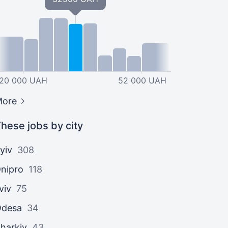
20 000 UAH
52 000 UAH
More
hese jobs by city
yiv
308
nipro
118
viv
75
Odesa
34
harkiv
43