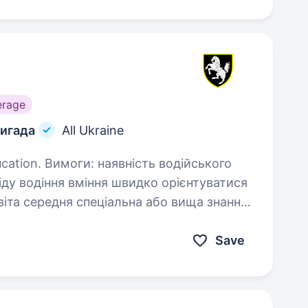
erage
ригада
All Ukraine
ь водійського
идко орієнтуватися
ного…
Save