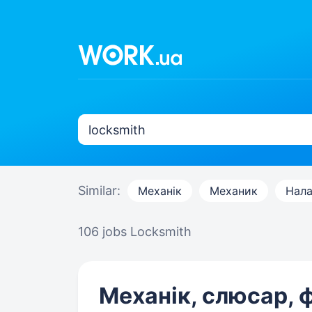
Similar:
Механік
Механик
Нала
106 jobs
Locksmith
Механік, слюсар, ф