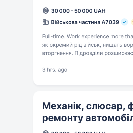
30 000 – 50 000 UAH
Військова частина А7039
Full-time. Work experience more than 1 year. Сили територі
як окремий рід військ, нищать во
вторгнення. Підрозділи розширюю
та пропонуємо долучитися до слу
3 hrs. ago
Механік, слюсар, ф
ремонту автомобіл