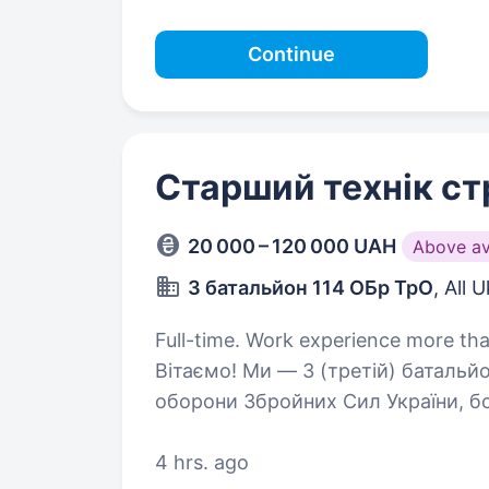
Continue
Старший технік ст
20 000 – 120 000 UAH
Above a
3 батальйон 114 ОБр ТрО
, All 
Full-time. Work experience more tha
Вітаємо! Ми — 3 (третій) батальй
оборони Збройних Сил України, бой
нашої країни і її громадян. Батал
4 hrs. ago