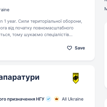
raine
альної оборони,
рога від початку повномасштабного
ться, тому шукаємо спеціалістів
жби у складі одного з вибраних…
Save
 апаратури
ного призначення НГУ
All Ukraine