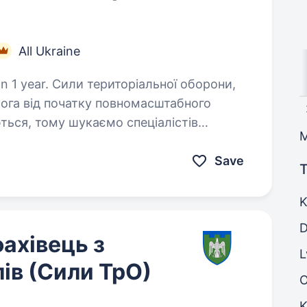
All Ukraine
альної оборони,
рога від початку повномасштабного
ться, тому шукаємо спеціалістів
жби у складі одного з вибраних…
Save
T
K
D
ахівець з
L
ів (Сили ТрО)
K