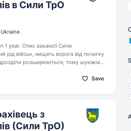
ів в Сили ТрО
C
l Ukraine
вакансії Сили
й рід військ, нищать ворога від початку
S
итися до служби у складі…
Save
ахівець з
A
ів (Сили ТрО)