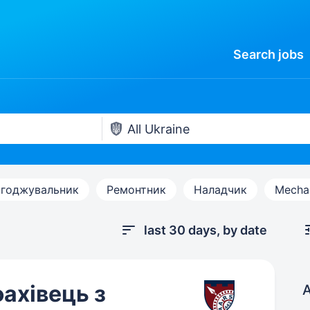
Search
jobs
годжувальник
Ремонтник
Наладчик
Mecha
last 30 days, by date
ахівець з
A