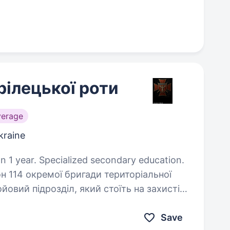
рілецької роти
verage
Ukraine
n 1 year. Specialized secondary education.
он 114 окремої бригади територіальної
овий підрозділ, який стоїть на захисті
ьон бригади залучений на напрямках на…
Save