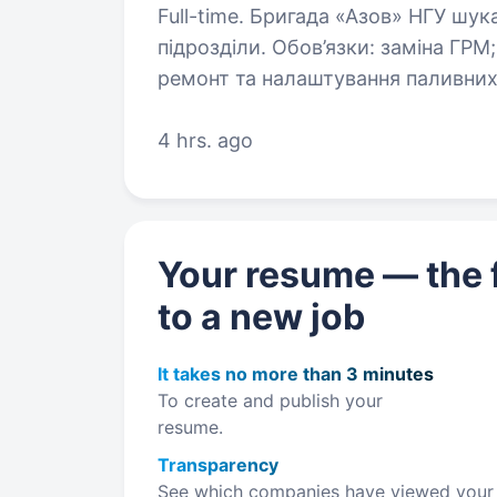
Full-time. Бригада «Азов» НГУ шукає фахівців в батальйони та інші
підрозділи. Обов’язки: заміна ГРМ; робота з високоточним інструментом;
ремонт та налаштування паливних систем та 
заміни…
4 hrs. ago
Your resume — the f
to a new job
It takes no more than 3 minutes
To create and publish your
resume.
Transparency
See which companies have viewed your