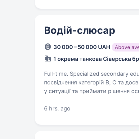
Водій-слюсар
30 000 – 50 000 UAH
Above av
1 окрема танкова Сіверська б
Full-time. Specialized secondary education. Вимоги: наявніст
посвідчення категорій B, C та досвіду водіння вміння шв
у ситуації та приймати рішення освіта середня спеціальна або вища знання
матеріальної частини автомобіль
6 hrs. ago