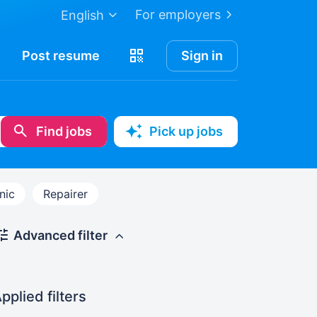
For employers
English
Post
resume
Sign in
Find jobs
Pick up jobs
nic
Repairer
Advanced filter
pplied filters