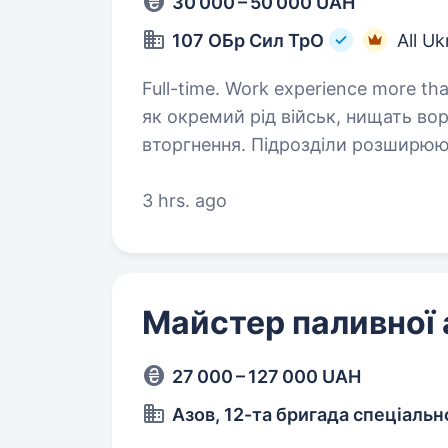
30 000 – 50 000 UAH
107 ОБр Сил ТрО
All Uk
Full-time. Work experience more than 1 year. Сили територі
як окремий рід військ, нищать во
вторгнення. Підрозділи розширюю
та пропонуємо долучитися до слу
3 hrs. ago
Майстер паливної
27 000 – 127 000 UAH
Азов, 12-та бригада спеціаль