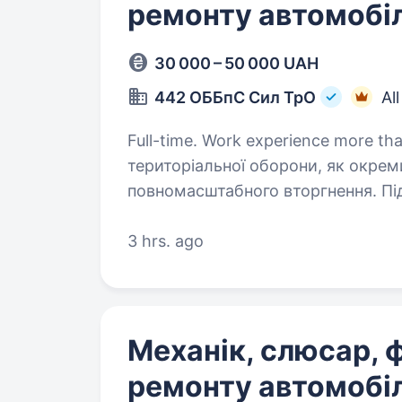
ремонту автомобіл
30 000 – 50 000 UAH
442 ОББпС Сил ТрО
Al
Full-time. Work experience more than 1 year. Опис 
територіальної оборони, як окреми
повномасштабного вторгнення. Підрозділи розширюються, тому шукаємо
спеціалістів та пропонуємо долуч
3 hrs. ago
Механік, слюсар, ф
ремонту автомобіл