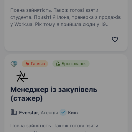
Повна зайнятість. Також готові взяти
студента. Привіт! Я Ілона, тренерка з продажів
у Work.ua. Рік тому я прийшла сюди у 19
років — без досвіду в продажах і без
впевненості, що це моя сфера. Але вирішила
спробувати. Десь на другому-третьому місяці
з’явився азарт —…
Гаряча
Бронювання
Менеджер із закупівель
(стажер)
Everstar
, Агенція
Київ
Повна зайнятість. Також готові взяти