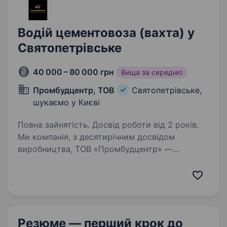
Водій цементовоза (вахта) у
Святопетрівське
40 000 – 80 000 грн
Вища за середню
Промбудцентр, ТОВ
Святопетрівське,
шукаємо у Києві
Повна зайнятість. Досвід роботи від 2 років.
Ми компанія, з десятирічним досвідом
виробництва, ТОВ «Промбудцентр» —
провідний виробник бетону і сумішей в Києві
та Київській області. За цей час з нашого
бетону побудовано безліч будівель та споруд
в Києві та Київській…
Резюме — перший крок
до