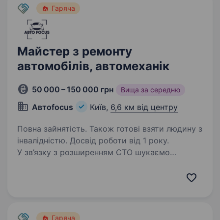
Гаряча
Майстер з ремонту
автомобілів, автомеханік
50 000 – 150 000 грн
Вища за середню
Автоfocus
Київ,
6,6 км від центру
Повна зайнятість. Також готові взяти людину з
інвалідністю. Досвід роботи від 1 року.
У зв’язку з розширенням СТО шукаємо
в команду професійного автомеханіка, який
цінує якість роботи та хоче стабільно
заробляти. Обов’язки: Діагностика та ремонт
легкових автомобілів Заміна та ремонт
ходової частини…
Гаряча