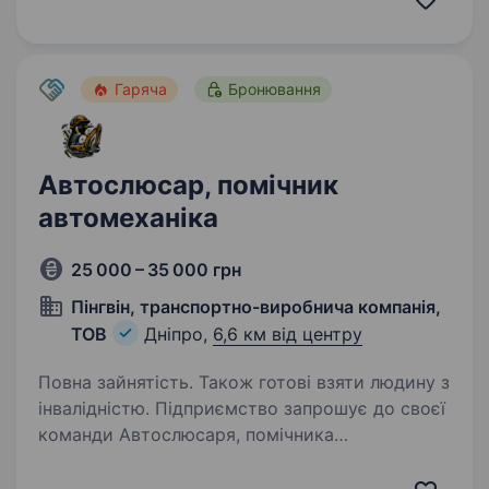
Якщо ти любиш готувати, цінуєш якість і
хочеш розвиватися у професії — ця вакансія
саме для тебе. Що ти будеш…
Гаряча
Бронювання
Автослюсар, помічник
автомеханіка
25 000 – 35 000 грн
Пінгвін, транспортно-виробнича компанія,
ТОВ
Дніпро,
6,6 км від центру
Повна зайнятість. Також готові взяти людину з
інвалідністю. Підприємство запрошує до своєї
команди Автослюсаря, помічника
автомеханіка БРОНЮВАННЯ!!! Про нас: Ми —
виробниче підприємство, що спеціалізується