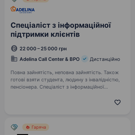
Спеціаліст з інформаційної
підтримки клієнтів
22 000 – 25 000 грн
Adelina Call Center & BPO
Дистанційно
Повна зайнятість, неповна зайнятість. Також
готові взяти студента, людину з інвалідністю,
пенсіонера. Спеціаліст з інформаційної
підтримки клієнтівТи любиш спілкуватись і
вмієш знаходити підхід до людей? Тоді
ми шукаємо саме тебе! Приєднуйся
до команди Adelina Call Center & BPO —
найбільшого контактного центру України,…
Гаряча