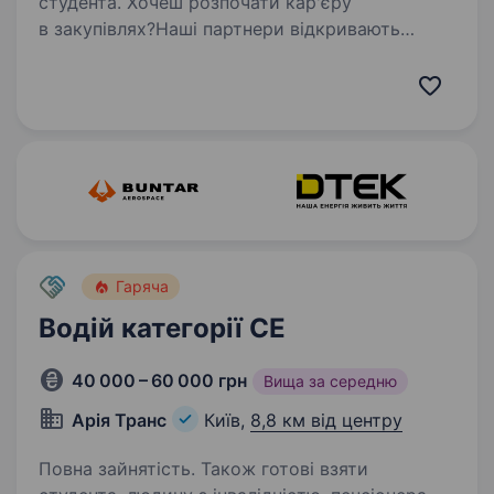
студента. Хочеш розпочати кар'єру
в закупівлях?Наші партнери відкривають
оплачуване стажування в команді
закупівель — це можливість увійти в професію
з нуля, отримати практичний досвід
та розпочати кар'єру в одній із ключових…
Гаряча
Водій категорії СЕ
40 000 – 60 000 грн
Вища за середню
Арія Транс
Київ,
8,8 км від центру
Повна зайнятість. Також готові взяти