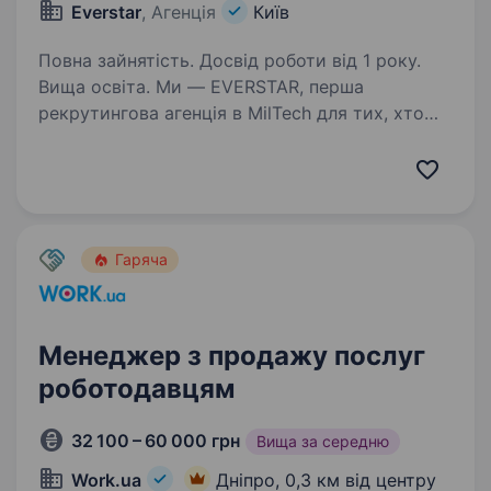
Everstar
, Агенція
Київ
Повна зайнятість. Досвід роботи від 1 року.
Вища освіта. Ми — EVERSTAR, перша
рекрутингова агенція в MilTech для тих, хто
готовий створювати технологічне майбутнє.
Але досить про нас, розказуємо про головну
роль. Ця вакансія у R&D-команду,
що розробляє та виробляє техніку…
Гаряча
Менеджер з продажу послуг
роботодавцям
32 100 – 60 000 грн
Вища за середню
Work.ua
Дніпро,
0,3 км від центру