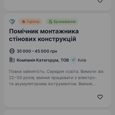
на виготовленні та ремонті обладнання.
Входимо до групи компаній…
Гаряча
Бронювання
Помічник монтажника
стінових конструкцій
35 000 – 45 000 грн
Компанія Категорум, ТОВ
Київ
Повна зайнятість. Середня освіта. Вимоги: вік
22−50 років, вміння працювати з електро-
та акумуляторним інструментом. Вміння
читати монтажні креслення. Пунктуальність.
Відсутність шкідливих звичок. Умови роботи:
Повна зайнятість…