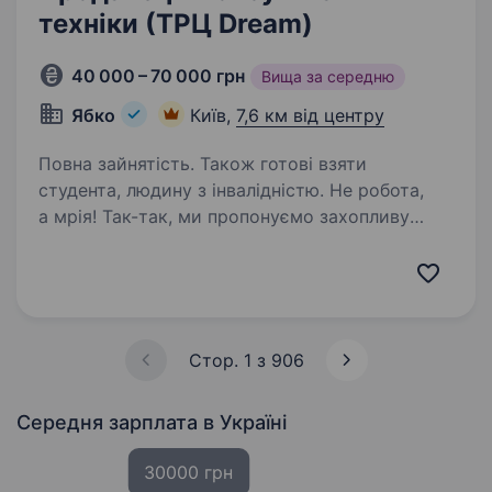
техніки (ТРЦ Dream)
40 000 – 70 000 грн
Вища за середню
Ябко
Київ,
7,6 км від центру
Повна зайнятість. Також готові взяти
студента, людину з інвалідністю. Не робота,
а мрія! Так-так, ми пропонуємо захопливу
подорож у світ особливої техніки разом
з Ябко. Якщо ти цікавишся технікою, любиш
дарувати подарунки та бачити щастя в очах
клієнтів — це перфект метч. Мерщій
надсилай…
Стор. 1 з 906
Середня зарплата
в Україні
30000 грн