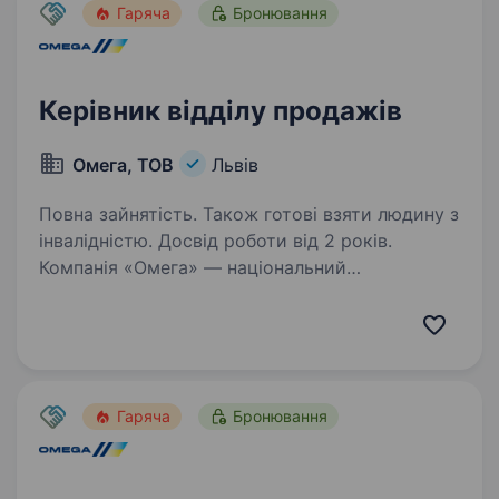
Гаряча
Бронювання
Керівник відділу продажів
Омега, ТОВ
Львів
Повна зайнятість. Також готові взяти людину з
інвалідністю. Досвід роботи від 2 років.
Компанія «Омега» — національний
дистриб’тор автокомпонентів, з 35-річним
досвідом успішної роботи на ринку
автобізнесу і визнання на міжнародному рівні.
І зараз ми у пошуку керівника відділу продажу
до нашої команди…
Гаряча
Бронювання