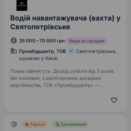
Водій навантажувача (вахта) у
Святопетрівське
35 000 – 70 000 грн
Вища за середню
Промбудцентр, ТОВ
Святопетрівське,
шукаємо у Києві
Повна зайнятість. Досвід роботи від 2 років.
Ми компанія, з десятирічним досвідом
виробництва, ТОВ «Промбудцентр» —
провідний виробник бетону і сумішей в Києві
та Київській області. За цей час з нашого
бетону побудовано безліч будівель та споруд
в Києві та Київській…
Гаряча
Бронювання