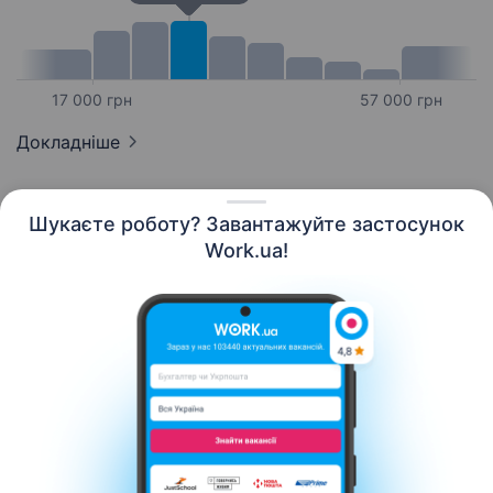
17 000 грн
57 000 грн
Докладніше
Шукаєте роботу? Завантажуйте застосунок
Work.ua!
Українська
Ресурси
Контакти
Про нас
Кар’єра
Новини Work.ua
Допомога
Умови використання