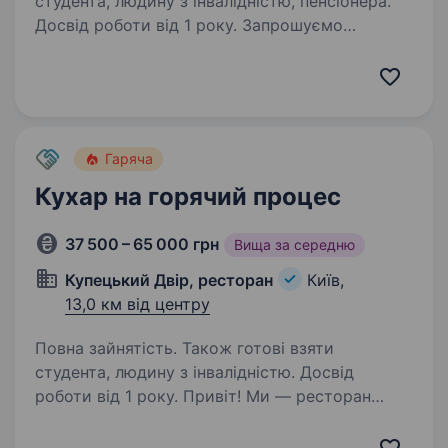
студента, людину з інвалідністю, пенсіонера.
Досвід роботи від 1 року. Запрошуємо
на роботу водія категорії СЕ! У зв’язку
з розширенням автопарку транспортна
компанія «АРІЯ ТРАНС» запрошує на постійну
роботу водія категорії СЕ. Ми пропонуємо:
роботу по Києву та Київській області;…
Гаряча
Кухар на горячий процес
37 500 – 65 000 грн
Вища за середню
Купецький Двір, ресторан
Київ,
13,0 км від центру
Повна зайнятість. Також готові взяти
студента, людину з інвалідністю. Досвід
роботи від 1 року. Привіт! Ми — ресторан
«Купецький Двір», запрошуємо до нашої
дружньої команди кухаря на гарячий процес.