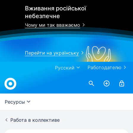
Вживання російської
небезпечне
Чому ми так вважаємо
Перейти на українську
Работодателю
Русский
Work.ua
Ресурсы
Работа в коллективе