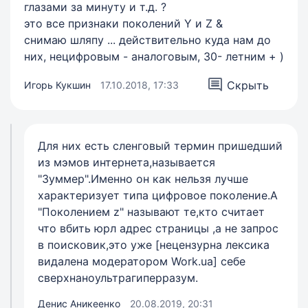
глазами за минуту и т.д. ?
это все признаки поколений Y и Z &
снимаю шляпу ... действительно куда нам до
них, нецифровым - аналоговым, 30- летним + )
Скрыть
Игорь Кукшин
17.10.2018, 17:33
Для них есть сленговый термин пришедший
из мэмов интернета,называется
"Зуммер".Именно он как нельзя лучше
характеризует типа цифровое поколение.А
"Поколением z" называют те,кто считает
что вбить юрл адрес страницы ,а не запрос
в поисковик,это уже [нецензурна лексика
видалена модератором Work.ua] себе
сверхнаноультрагиперразум.
Денис Аникеенко
20.08.2019, 20:31