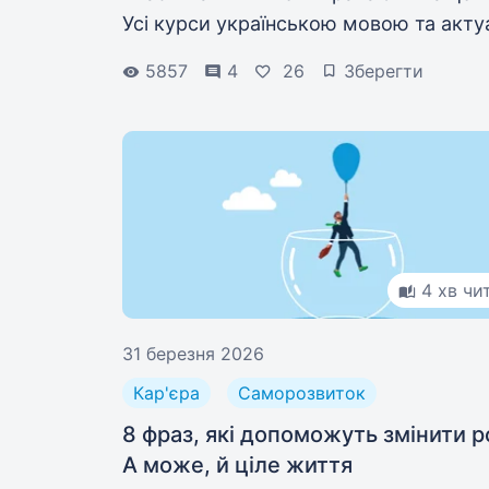
Усі курси українською мовою та акту
станом на 2026 рік.
5857
4
26
Зберегти
4 хв чи
31 березня 2026
Кар'єра
Саморозвиток
8 фраз, які допоможуть змінити р
А може, й ціле життя