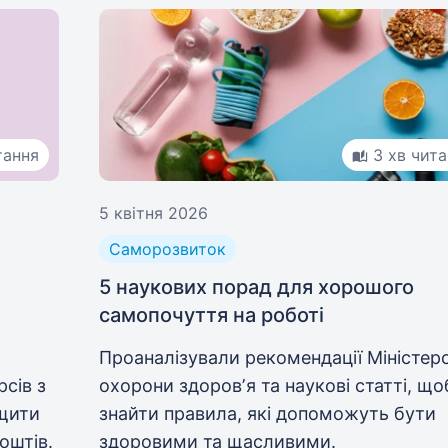
тання
3 хв чит
5 квітня 2026
Саморозвиток
5 наукових порад для хорошого
самопочуття на роботі
Проаналізували рекомендації Міністер
рсів з
охорони здоровʼя та наукові статті, що
ащити
знайти правила, які допоможуть бути
оштів.
здоровими та щасливими.