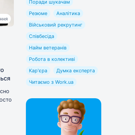
Поради шукачам
Резюме
Аналітика
ання
Військовий рекрутинг
Співбесіда
Найм ветеранів
Робота в колективі
то
Кар'єра
Думка експерта
ться
Читаємо з Work.ua
йсно
осто