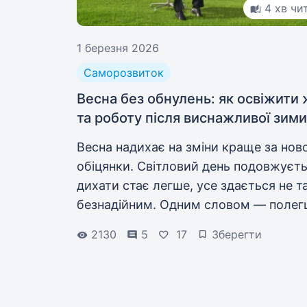
4 хв чи
1 березня 2026
Саморозвиток
Весна без обнулень: як освіжити
та роботу після виснажливої зими
Весна надихає на зміни краще за ново
обіцянки. Світловий день подовжуєть
дихати стає легше, усе здається не 
безнадійним. Одним словом — полег
Цей момент варто використати,
2130
5
17
Зберегти
щоб повернути собі ресурс. Розповід
як це зробити.