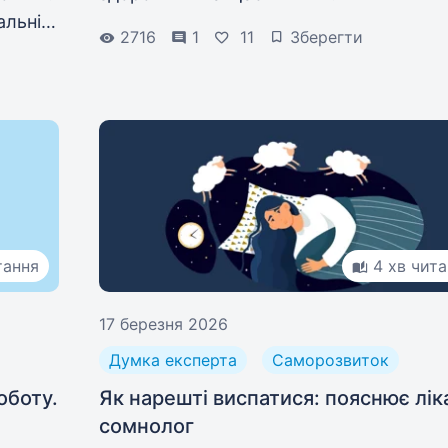
альні
2716
1
11
Зберегти
тання
4 хв чит
17 березня 2026
Думка експерта
Саморозвиток
оботу.
Як нарешті виспатися: пояснює лік
сомнолог