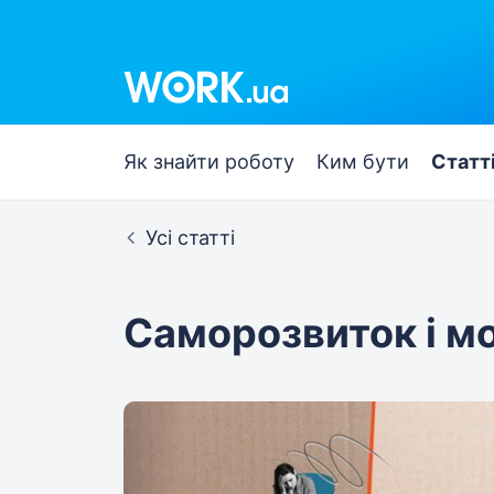
Work.ua
Як знайти роботу
Ким бути
Статт
Усі статті
Саморозвиток і м