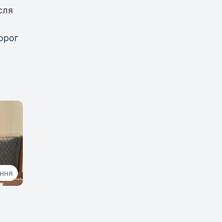
сля
орог
ання