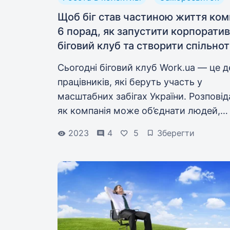
Щоб біг став частиною життя комп
6 порад, як запустити корпорати
біговий клуб та створити спільнот
Сьогодні біговий клуб Work.ua — це 
працівників, які беруть участь у
масштабних забігах України. Розпові
як компанія може об’єднати людей,
створити простір для неформального
2023
4
5
Зберегти
спілкування і перетворити біг на част
корпоративної культури.