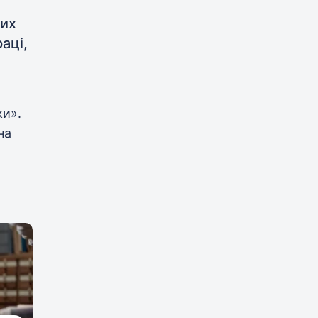
вих
аці,
ки».
на