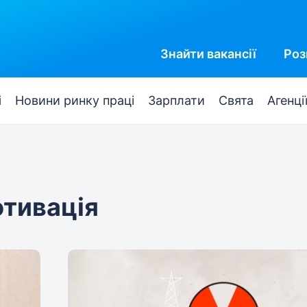
Знайти
вакансії
Роз
і
Новини ринку праці
Зарплати
Свята
Агенці
отивація