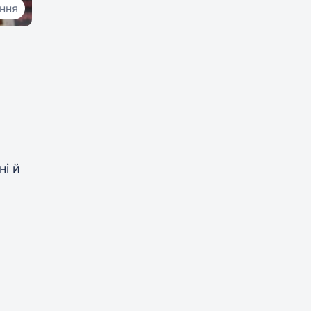
ання
ні й
ку