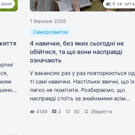
тання
6 хв чит
1 березня 2026
Саморозвиток
 життя
4 навички, без яких сьогодні не
обійтися, та що вони насправді
означають
річні
ся,
У вакансіях раз у раз повторюються од
таким
ті самі навички. Настільки звичні, що їх
шення!
легко не помітити. Розбираємо, що
насправді стоїть за знайомими всім
аємо,
словами і як чесно перевірити, чи ви
4149
2
30
Зберегти
володієте найзатребуванішими на рин
праці якостями.