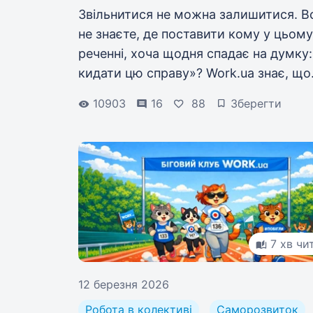
Звільнитися не можна залишитися. В
не знаєте, де поставити кому у цьому
реченні, хоча щодня спадає на думку
кидати цю справу»? Work.ua знає, що
робити.
10903
16
88
Зберегти
7 хв чи
12 березня 2026
Робота в колективі
Саморозвиток