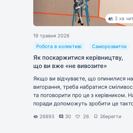
3 хв чи
19 травня 2026
Робота в колективі
Саморозвиток
Як поскаржитися керівництву,
що ви вже «не вивозите»
Якщо ви відчуваєте, що опинилися на
вигорання, треба набратися сміливос
та поговорити про це з керівником. Н
поради допоможуть зробити це такт
але наполегливо.
26893
30
26
Зберегти