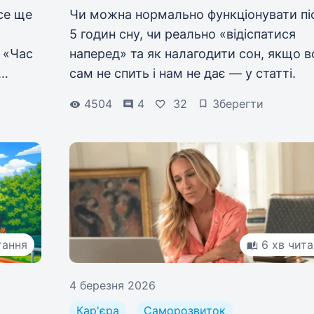
се ще
Чи можна нормально функціонувати пі
5 годин сну, чи реально «відіспатися
: «Час
наперед» та як налагодити сон, якщо в
сам не спить і нам не дає — у статті.
4504
4
32
Зберегти
тання
6 хв чит
4 березня 2026
Кар'єра
Саморозвиток