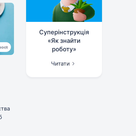
Суперінструкція
«Як знайти
ання
роботу»
Читати
ства
б