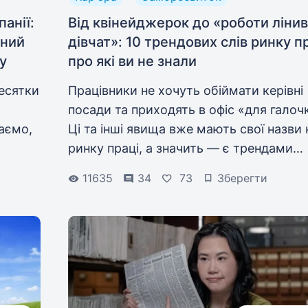
анії:
Від квінейджерок до «роботи ліни
вний
дівчат»: 10 трендових слів ринку пр
у
про які ви не знали
десятки
Працівники не хочуть обіймати керівні
посади та приходять в офіс «для галоч
даємо,
Ці та інші явища вже мають свої назви 
ринку праці, а значить — є трендами
останніх років. Work.ua розібрався в
11635
34
73
Зберегти
ину
термінах, про які зараз усі говорять.