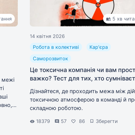
тання
5 хв чит
14 квітня 2026
Робота в колективі
Кар'єра
Саморозвиток
Це токсична компанія чи вам прос
важко? Тест для тих, хто сумніває
 межі
ті
Дізнайтеся, де проходить межа між ді
аші
токсичною атмосферою в команді й пр
овно,
складною роботою.
18379
57
86
Зберегти