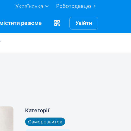
Роботодавцю
Українська
містити
резюме
Увійти
ї
Категорії
Саморозвиток