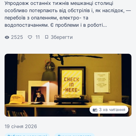
Упродовж останніх тижнів мешканці столиці
особливо потерпають від обстрілів і, як наслідок, —
перебоїв з опаленням, електро- та
водопостачанням. Є проблеми і в роботі
транспорту. Як у таких умовах бізнес не лише
2525
11
Зберегти
працює, а й підтримує співробітників?
3 хв читання
19 січня 2026