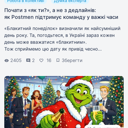
Робота в колективі
Думка експерта
Почати з «як ти?», а не з дедлайнів:
як Postmen підтримує команду у важкі часи
«Блакитний понеділок» визначили як найсумніший
день року. Та, погодьтеся, в Україні зараз кожен
день може вважатися «блакитним».
Тож сприймемо цю дату як привід чесно
поговорити про підтримку ментального здоровʼя,
2405
2
16
Зберегти
що реально працює.