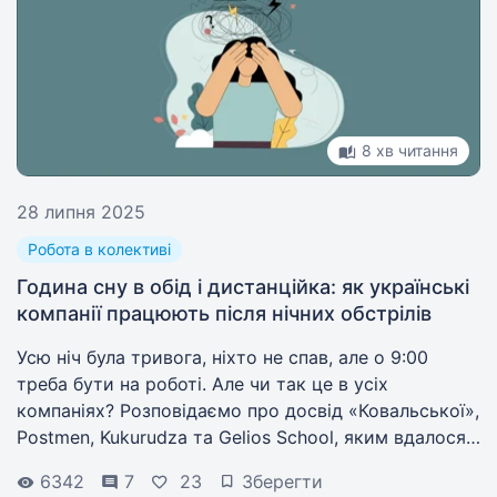
8 хв читання
28 липня 2025
Робота в колективі
Година сну в обід і дистанційка: як українські
компанії працюють після нічних обстрілів
Усю ніч була тривога, ніхто не спав, але о 9:00
треба бути на роботі. Але чи так це в усіх
компаніях? Розповідаємо про досвід «Ковальської»,
Postmen, Kukurudza та Gelios School, яким вдалося
знайти баланс між продуктивністю та людяністю.
6342
7
23
Зберегти