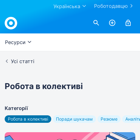
Роботодавцю
Українська
Work.ua
Ресурси
Усі статті
Робота в колективі
Категорії
Робота в колективі
Поради шукачам
Резюме
Аналіт