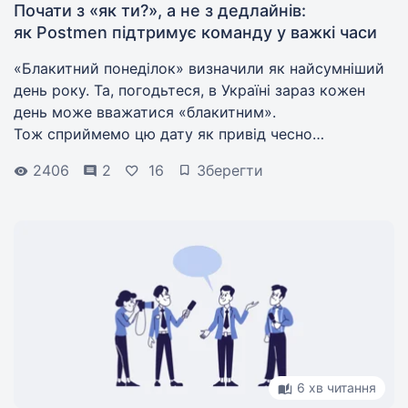
Почати з «як ти?», а не з дедлайнів:
як Postmen підтримує команду у важкі часи
«Блакитний понеділок» визначили як найсумніший
день року. Та, погодьтеся, в Україні зараз кожен
день може вважатися «блакитним».
Тож сприймемо цю дату як привід чесно
поговорити про підтримку ментального здоровʼя,
2406
2
16
Зберегти
що реально працює.
6 хв читання