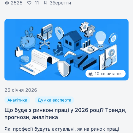
2525
11
Зберегти
працює, а й підтримує співробітників?
10 хв читання
26 січня 2026
Аналітика
Думка експерта
Що буде з ринком праці у 2026 році? Тренди,
прогнози, аналітика
Які професії будуть актуальні, як на ринок праці