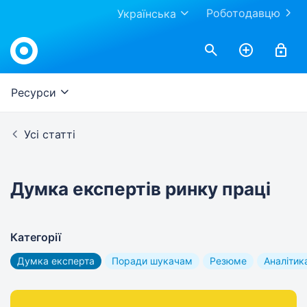
Роботодавцю
Українська
Work.ua
Ресурси
Усі статті
Думка експертів ринку праці
Категорії
Думка експерта
Поради шукачам
Резюме
Аналітик