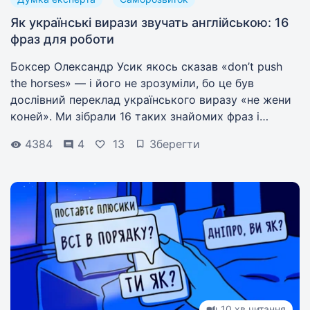
Як українські вирази звучать англійською: 16
фраз для роботи
Боксер Олександр Усик якось сказав «don’t push
the horses» — і його не зрозуміли, бо це був
дослівний переклад українського виразу «не жени
коней». Ми зібрали 16 таких знайомих фраз і
показали, як правильно звучати англійською на
4384
4
13
Зберегти
роботі.
10 хв читання