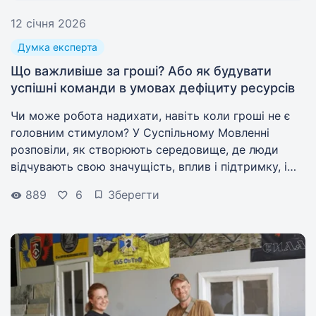
12 січня 2026
Думка експерта
Що важливіше за гроші? Або як будувати
успішні команди в умовах дефіциту ресурсів
Чи може робота надихати, навіть коли гроші не є
головним стимулом? У Суспільному Мовленні
розповіли, як створюють середовище, де люди
відчувають свою значущість, вплив і підтримку, і
чому саме це стає конкурентними перевагами при
889
6
Зберегти
виборі роботодавця.