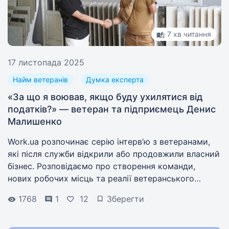
7 хв читання
17 листопада 2025
Найм ветеранів
Думка експерта
«За що я воював, якщо буду ухилятися від
податків?» — ветеран та підприємець Денис
Малишенко
Work.ua розпочинає серію інтерв’ю з ветеранами,
які після служби відкрили або продовжили власний
бізнес. Розповідаємо про створення команди,
нових робочих місць та реалії ветеранського
підприємництва разом з Денисом Малишенком.
1768
1
12
Зберегти